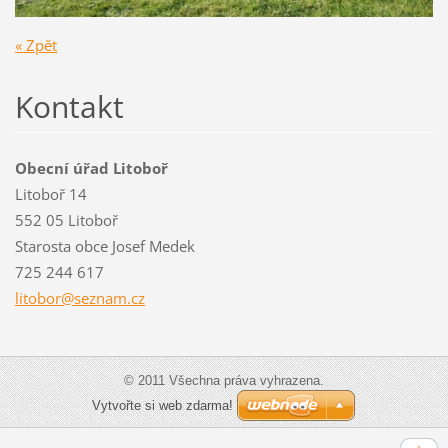
« Zpět
Kontakt
Obecní úřad Litoboř
Litoboř 14
552 05 Litoboř
Starosta obce Josef Medek
725 244 617
litobor@
seznam.c
z
© 2011 Všechna práva vyhrazena.
Vytvořte si web zdarma!