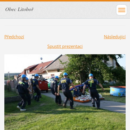
Obec Litoboř
Předchozí
Následující
Spustit prezentaci