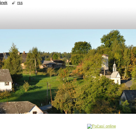
ánek
rss