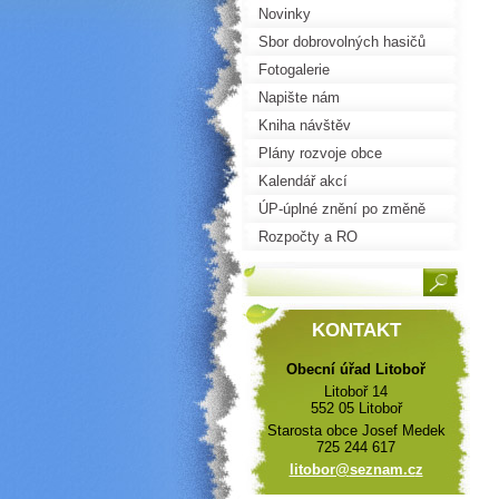
Novinky
Sbor dobrovolných hasičů
Fotogalerie
Napište nám
Kniha návštěv
Plány rozvoje obce
Kalendář akcí
ÚP-úplné znění po změně
č.1
Rozpočty a RO
KONTAKT
Obecní úřad Litoboř
Litoboř 14
552 05 Litoboř
Starosta obce Josef Medek
725 244 617
litobor@
seznam.c
z