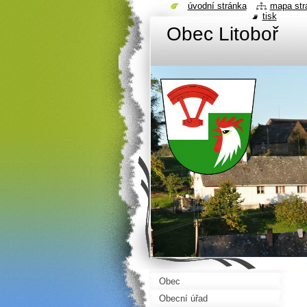
úvodní stránka
mapa str
tisk
Obec Litoboř
Obec
Obecní úřad