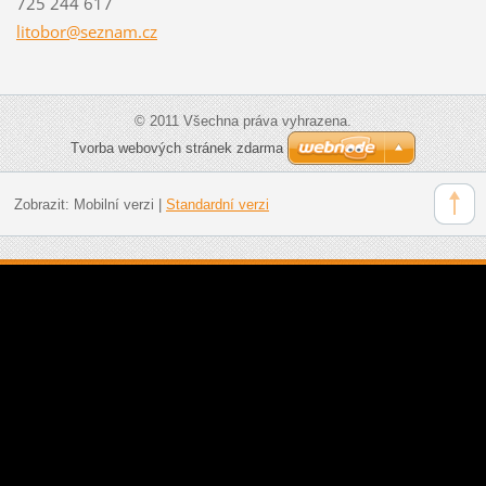
725 244 617
litobor@
seznam.c
z
© 2011 Všechna práva vyhrazena.
Tvorba webových stránek zdarma
Zobrazit:
Mobilní verzi
|
Standardní verzi